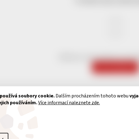
Produkty teprve připrav
Můžete se ale podívat na ostat
ZPĚT DO OBCHODU
používá soubory cookie.
Dalším procházením tohoto webu
vyja
ejich používáním.
Více informací naleznete zde.