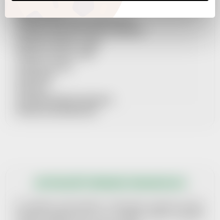
REKLAMAČNÍ ŘÁD
PRAVIDLA ZPRACOVÁNÍ OSOBNÍCH ÚDAJŮ
POUČENÍ O PRÁVU ODSTOUPIT OD SMLOUVY
MOŽNOSTI DOPRAVY + CENÍK
MOŽNOSTI PLATBY + CENÍK
SOUBORY COOKIES
SPOLUPRÁCE
KONTAKTY
AKTUÁLNĚ VYBRANÁ ORGANIZACE
PRŮVODCE VRÁCENÍM ZBOŽÍ
AKTUÁLNĚ VYBRANÁ ORGANIZACE
Pro každých 14 dní vybíráme 1 dobročinnou organizaci, kterou
finančně podpoříme tím, že jí z každého našeho prodaného