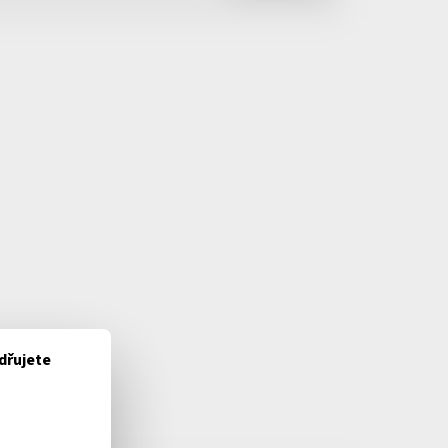
dřujete