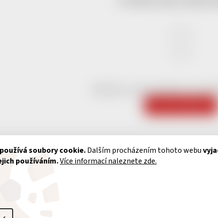
Produkty teprve připrav
Můžete se ale podívat na ostat
ZPĚT DO OBCHODU
používá soubory cookie.
Dalším procházením tohoto webu
vyja
ejich používáním.
Více informací naleznete zde.