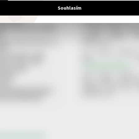
Souhlasím
Pro každých 14 dní vybí
HODNÍ PODMÍNKY
1 dobročinnou organizaci, k
LAMAČNÍ ŘÁD
finančně podpoříme tím, ž
VIDLA ZPRACOVÁNÍ OSOBNÍCH
z každého našeho proda
JŮ
produktu věnujeme urč
ČENÍ O PRÁVU ODSTOUPIT OD
finanční částku.
OUVY
Více informací naleznet
NOSTI DOPRAVY + CENÍK
nebo v člán
OSTI PLATBY + CENÍK
XI. Obchodních podmínek.
BORY COOKIES
LUPRÁCE
Znáte nějakou organizaci
kterou bychom mohli nav
TAKTY
spolupráci? Dejte neám vě
UÁLNĚ VYBRANÁ ORGANIZACE
Budeme jen rádi.
VODCE VRÁCENÍM ZBOŽÍ
pravit nastavení cookies