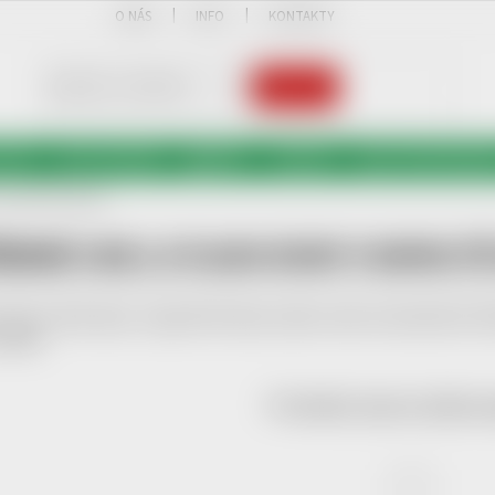
O NÁS
INFO
KONTAKTY
HLEDAT
OSTKY
FLASH DISKY
TAŠKY
KAZOO
OSTATNÍ PRODU
v kapacitě 64 GB
ÍBRNÉ USB 2.0 FLASH DISKY V KAPACITĚ
é USB 2.0 flash disky v kapacitě 64 GB pro přenos nebo uchovávání dat. R
ozměrů.
Produkty teprve připrav