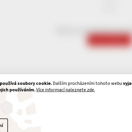
Můžete se ale podívat na ostat
ZPĚT DO OBCHODU
používá soubory cookie.
Dalším procházením tohoto webu
vyja
ejich používáním.
Více informací naleznete zde.
UŽITEČNÉ
AKTUÁLNĚ VYBRA
ní
INFORMACE
ORGANIZACE