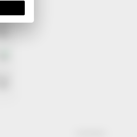
ráme
terou
e jí
ného
itou
e
ZDE
ku
, se
ázat
dět.
Vytvořil Shoptet