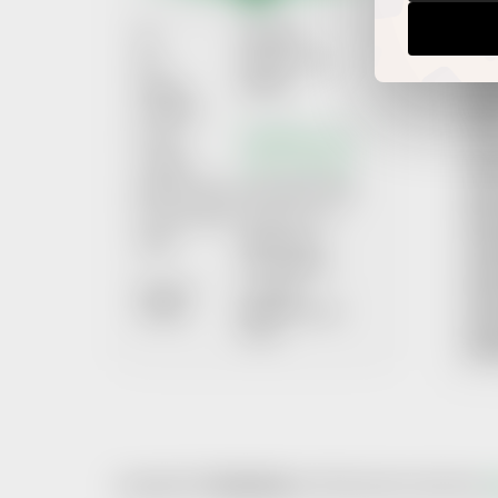
IČ:
08640599
OBC
DIČ:
Neplátce DPH
REK
Datová
867f55s
PRA
schránka:
ÚDA
E-mail:
info@help-man.cz
POU
Telefon:
+420 737 601 643
SML
Bankovní účet:
2101718627/2010
MOŽ
Provozovatel:
Quickster s.r.o.
MOŽN
Sídlo:
Italská 2315
SOU
272 01 Kladno
SPO
Spisová
C 322459
KON
značka:
Městský soud v
AKT
Praze
PRŮ
Copyright 2026
Help-Man.cz
. Všechna práva vyhrazena.
U