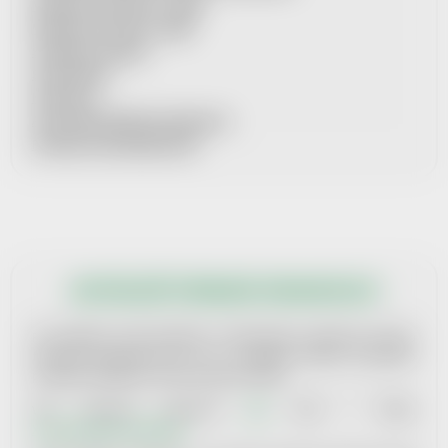
MOŽNOSTI DOPRAVY + CENÍK
MOŽNOSTI PLATBY + CENÍK
SOUBORY COOKIES
SPOLUPRÁCE
KONTAKTY
AKTUÁLNĚ VYBRANÁ ORGANIZACE
PRŮVODCE VRÁCENÍM ZBOŽÍ
AKTUÁLNĚ VYBRANÁ ORGANIZACE
Pro každých 14 dní vybíráme 1 dobročinnou organizaci, kterou
finančně podpoříme tím, že jí z každého našeho prodaného
produktu věnujeme určitou finanční částku.
Více informací naleznete
ZDE
nebo v článku
XI. Obchodních podmínek.