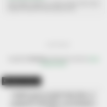
Znáte nějakou organizaci, se kterou bychom mohli navázat
spolupráci? Dejte neám vědět. Budeme jen rádi.
Vytvořil Shoptet
Copyright 2026
Help-Man.cz
. Všechna práva vyhrazena.
Upravit
nastavení cookies
Odstoupit od smlouvy
Chtěli byste projekt Help-Man.cz
podpořit? Klikněte a pomáhejte s