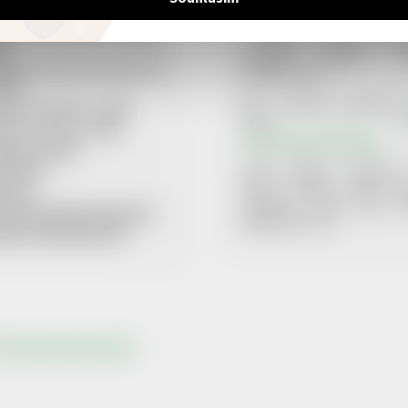
1 dobročinnou organizaci, k
LAMAČNÍ ŘÁD
finančně podpoříme tím, ž
VIDLA ZPRACOVÁNÍ OSOBNÍCH
z každého našeho proda
JŮ
produktu věnujeme urč
ČENÍ O PRÁVU ODSTOUPIT OD
finanční částku.
OUVY
Více informací naleznet
NOSTI DOPRAVY + CENÍK
nebo v člán
OSTI PLATBY + CENÍK
XI. Obchodních podmínek.
BORY COOKIES
LUPRÁCE
Znáte nějakou organizaci
kterou bychom mohli nav
TAKTY
spolupráci? Dejte neám vě
UÁLNĚ VYBRANÁ ORGANIZACE
Budeme jen rádi.
VODCE VRÁCENÍM ZBOŽÍ
pravit nastavení cookies