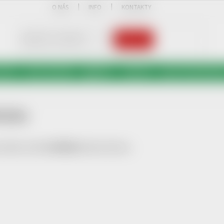
O NÁS
INFO
KONTAKTY
HLEDAT
OSTKY
FLASH DISKY
TAŠKY
KAZOO
OSTATNÍ PRODU
luška
rodukty značky
Světluška
nebyly nalezeny...