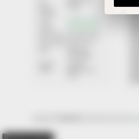
REK
Datová
867f55s
PRA
schránka:
ÚDA
E-mail:
info@help-man.cz
POU
Telefon:
+420 737 601 643
SML
Bankovní účet:
2101718627/2010
MOŽ
Provozovatel:
Quickster s.r.o.
MOŽN
Sídlo:
Italská 2315
SOU
272 01 Kladno
SPO
Spisová
C 322459
KON
značka:
Městský soud v
AKT
Praze
PRŮ
Copyright 2026
Help-Man.cz
. Všechna práva vyhrazena.
U
Odstoupit od smlouvy