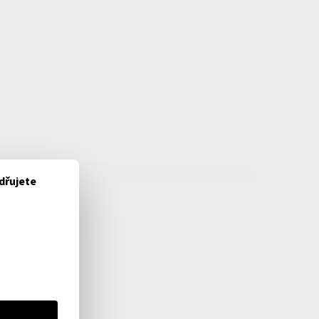
dřujete
NÁ
ráme