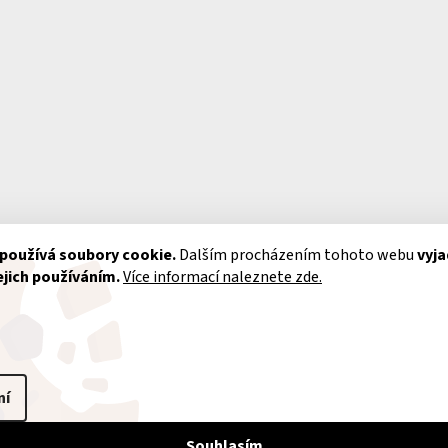
používá soubory cookie.
Dalším procházením tohoto webu
vyja
ejich používáním.
Více informací naleznete zde.
UŽITEČNÉ
AKTUÁLNĚ VYBRA
INFORMACE
ORGANIZACE
ní
Pro každých 14 dní vybí
HODNÍ PODMÍNKY
Souhlasím