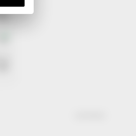
terou
e jí
ného
itou
e
ZDE
ku
, se
ázat
dět.
Vytvořil Shoptet